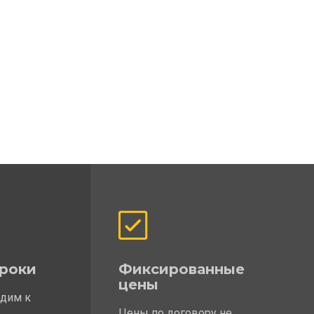
роки
Фиксированные
цены
одим к
Цены по договору не