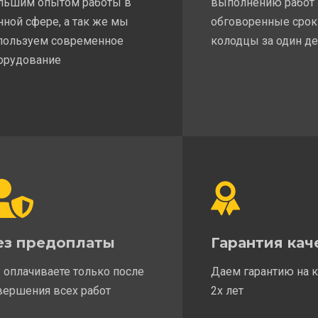
льшим опытом работы в
выполнению работ
нной сфере, а так же мы
обговоренные срок
пользуем современное
колодцы за один д
орудование
ез предоплаты
Гарантия кач
 оплачиваете только после
Даем гарантию на 
вершения всех работ
2х лет