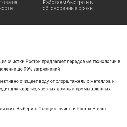
това на
Работаем быстро и в
ности
обговоренные сроки
ция очистки Росток предлагает передовые технологии в
даление до 99% загрязнений.
ективно очищает воду от хлора, тяжелых металлов и
ходит для квартир, частных домов и промышленных
близких. Выберите Станцию очистки Росток – ваш