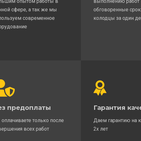
льшим опытом работы в
выполнению работ
нной сфере, а так же мы
обговоренные срок
пользуем современное
колодцы за один д
орудование
ез предоплаты
Гарантия кач
 оплачиваете только после
Даем гарантию на 
вершения всех работ
2х лет