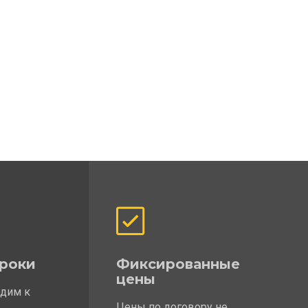
роки
Фиксированные
цены
одим к
Цены по договору не