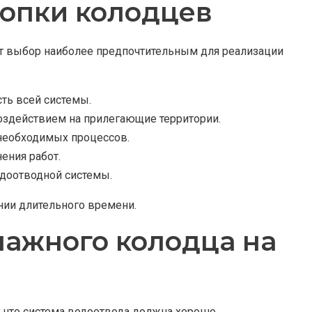
опки колодцев
т выбор наиболее предпочтительным для реализации
ть всей системы.
оздействием на прилегающие территории.
необходимых процессов.
ения работ.
одоотводной системы.
нии длительного времени.
нажного колодца на
к что система водоотвода должна хорошо