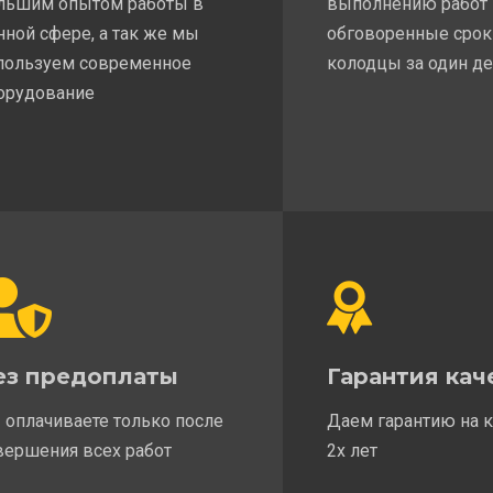
льшим опытом работы в
выполнению работ
нной сфере, а так же мы
обговоренные срок
пользуем современное
колодцы за один д
орудование
ез предоплаты
Гарантия кач
 оплачиваете только после
Даем гарантию на 
вершения всех работ
2х лет