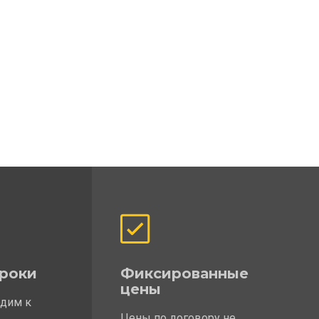
роки
Фиксированные
цены
одим к
Цены по договору не