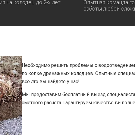
ия на колодец до 2-х лет
Опытная команда го
работы любой слож
Необходимо решить проблемы с водоотведением
по копке дренажных колодцев. Опытные специа
всё это вы найдете у нас!
Мы предоставим бесплатный выезд специалиста 
сметного расчёта. Гарантируем качество выполн